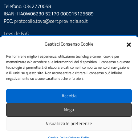
Telefono: 0342770058
IBAN: IT40W06230 52170 000015125689
PEC:
protocollo.tovo@cert.provincia.so.it
Leggi le FAQ
Prenotazione appuntamento
Gestisci Consenso Cookie
Segnalazione disservizio
Richiesta assistenza
Per fornire le migliori esperienze, utilizziamo tecnologie come i cookie per
memorizzare e/o accedere alle informazioni del dispositivo. Il consenso a queste
Feedback
tecnologie ci permetterà di elaborare dati come il comportamento di navigazione
Albo Pretorio
o ID unici su questo sito. Non acconsentire o ritirare il consenso può influire
Amministrazione trasparente
negativamente su alcune caratteristiche e funzioni.
Pubblicità legale
Note legali
Accetta
Informativa privacy
Cookie Policy (UE)
Nega
Dichiarazione di accessibilità
Visualizza le preferenze
Mappa del sito
Credits
Area riservata
Cookie Policy
Privacy Policy