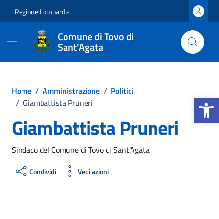
Vai ai contenuti
Vai al footer
Regione Lombardia
Comune di Tovo di
Sant'Agata
Home
/
Amministrazione
/
Politici
Apri la b
/
Giambattista Pruneri
Giambattista Pruneri
Sindaco del Comune di Tovo di Sant'Agata
Condividi
Vedi azioni