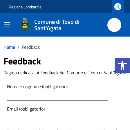
Vai ai contenuti
Vai al footer
Regione Lombardia
Comune di Tovo di
Sant'Agata
Home
/
Feedback
Apri la b
Feedback
Pagina dedicata ai Feedback del Comune di Tovo di Sant'Agata
Nome e cognome (obbligatorio)
Email (obbligatorio)