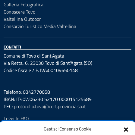
Galleria Fotografica
Conoscere Tovo
Valtellina Outdoor
Consorzio Turistico Media Valtellina
CONTATTI
Comune di Tovo di Sant'Agata
Via Retta, 6, 23030 Tovo di Sant'Agata (SO)
Codice fiscale / P. IVA:00104650148
Telefono: 0342770058
IBAN: IT40W06230 52170 000015125689
PEC:
protocollo.tovo@cert.provincia.so.it
Leggi le FAQ
Prenotazione appuntamento
Gestisci Consenso Cookie
Segnalazione disservizio