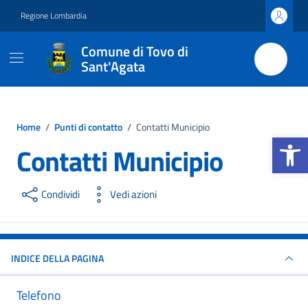
Vai ai contenuti
Vai al footer
Regione Lombardia
Comune di Tovo di
Sant'Agata
Home
/
Punti di contatto
/
Contatti Municipio
Apri la b
Contatti Municipio
Condividi
Vedi azioni
INDICE DELLA PAGINA
Telefono