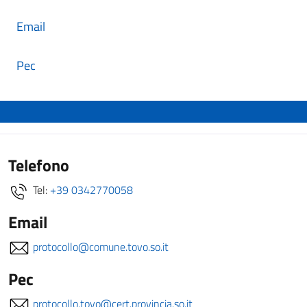
Email
Pec
Telefono
Tel:
+39 0342770058
Email
protocollo@comune.tovo.so.it
Pec
protocollo.tovo@cert.provincia.so.it