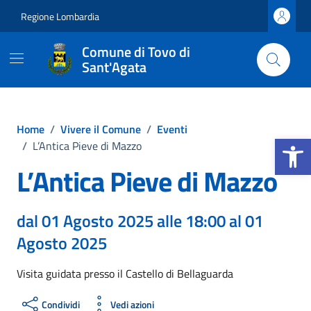
Vai ai contenuti
Vai al footer
Regione Lombardia
Comune di Tovo di
Sant'Agata
Home
/
Vivere il Comune
/
Eventi
Apri la b
/
L’Antica Pieve di Mazzo
L’Antica Pieve di Mazzo
dal 01 Agosto 2025 alle 18:00 al 01
Agosto 2025
Visita guidata presso il Castello di Bellaguarda
Condividi
Vedi azioni