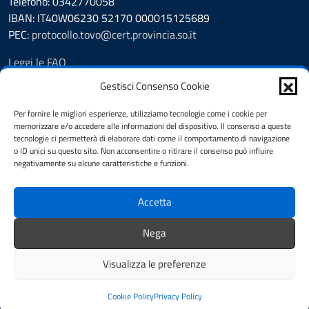
Telefono: 0342770058
IBAN: IT40W06230 52170 000015125689
PEC:
protocollo.tovo@cert.provincia.so.it
Leggi le FAQ
Prenotazione appuntamento
Gestisci Consenso Cookie
Segnalazione disservizio
Richiesta assistenza
Per fornire le migliori esperienze, utilizziamo tecnologie come i cookie per
memorizzare e/o accedere alle informazioni del dispositivo. Il consenso a queste
Feedback
tecnologie ci permetterà di elaborare dati come il comportamento di navigazione
Albo Pretorio
o ID unici su questo sito. Non acconsentire o ritirare il consenso può influire
Amministrazione trasparente
negativamente su alcune caratteristiche e funzioni.
Pubblicità legale
Note legali
Accetta
Informativa privacy
Cookie Policy (UE)
Nega
Dichiarazione di accessibilità
Visualizza le preferenze
Mappa del sito
Credits
Area riservata
Cookie Policy
Privacy Policy