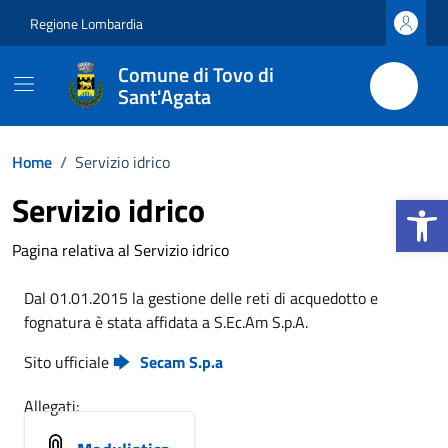
Vai ai contenuti
Vai al footer
Regione Lombardia
Comune di Tovo di
Sant'Agata
Home
/
Servizio idrico
Apri la b
Servizio idrico
Pagina relativa al Servizio idrico
Dal 01.01.2015 la gestione delle reti di acquedotto e
fognatura è stata affidata a S.Ec.Am S.p.A.
Sito ufficiale
Secam S.p.a
Allegati: