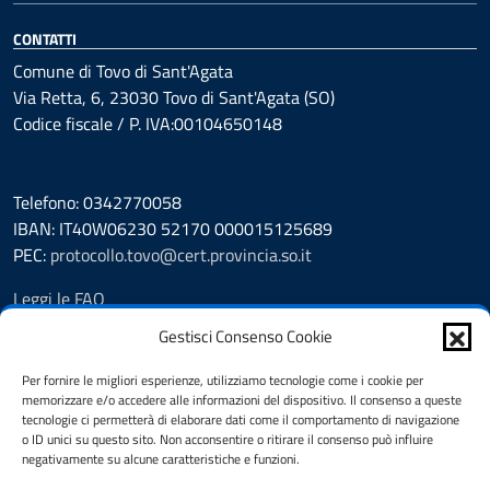
CONTATTI
Comune di Tovo di Sant'Agata
Via Retta, 6, 23030 Tovo di Sant'Agata (SO)
Codice fiscale / P. IVA:00104650148
Telefono: 0342770058
IBAN: IT40W06230 52170 000015125689
PEC:
protocollo.tovo@cert.provincia.so.it
Leggi le FAQ
Prenotazione appuntamento
Gestisci Consenso Cookie
Segnalazione disservizio
Richiesta assistenza
Per fornire le migliori esperienze, utilizziamo tecnologie come i cookie per
memorizzare e/o accedere alle informazioni del dispositivo. Il consenso a queste
Feedback
tecnologie ci permetterà di elaborare dati come il comportamento di navigazione
Albo Pretorio
o ID unici su questo sito. Non acconsentire o ritirare il consenso può influire
Amministrazione trasparente
negativamente su alcune caratteristiche e funzioni.
Pubblicità legale