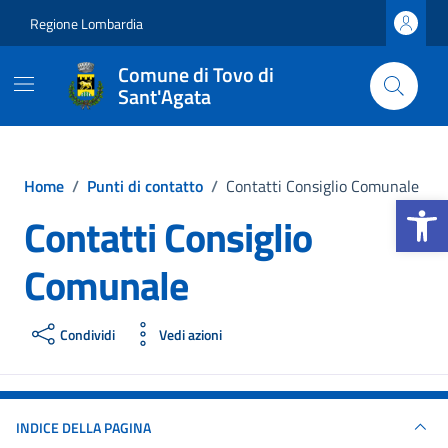
Vai ai contenuti
Vai al footer
Regione Lombardia
Comune di Tovo di
Sant'Agata
Home
/
Punti di contatto
/
Contatti Consiglio Comunale
Apri la b
Contatti Consiglio
Comunale
Condividi
Vedi azioni
INDICE DELLA PAGINA