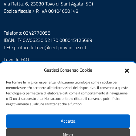
Via Retta, 6, 23030 Tovo di Sant'Agata (SO)
Codice fiscale / P. IVA:00104650148
Telefono: 0342770058
IBAN: IT40W06230 52170 000015125689
PEC:
protocollo.tovo@cert.provincia.so.it
Leggi le FAQ
Prenotazione appuntamento
Gestisci Consenso Cookie
Segnalazione disservizio
Richiesta assistenza
Per fornire le migliori esperienze, utilizziamo tecnologie come i cookie per
memorizzare e/o accedere alle informazioni del dispositivo. Il consenso a queste
Feedback
tecnologie ci permetterà di elaborare dati come il comportamento di navigazione
Albo Pretorio
o ID unici su questo sito. Non acconsentire o ritirare il consenso può influire
Amministrazione trasparente
negativamente su alcune caratteristiche e funzioni.
Pubblicità legale
Note legali
Accetta
Informativa privacy
Cookie Policy (UE)
Nega