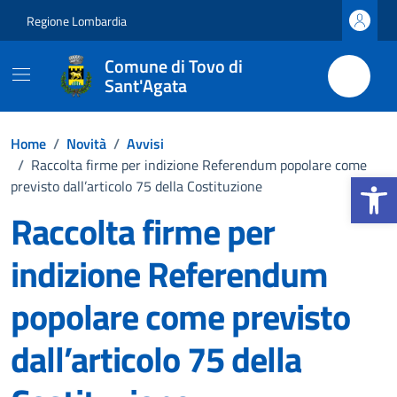
Vai ai contenuti
Vai al footer
Regione Lombardia
Comune di Tovo di
Sant'Agata
Home
/
Novità
/
Avvisi
/
Raccolta firme per indizione Referendum popolare come
Apri la b
previsto dall’articolo 75 della Costituzione
Raccolta firme per
indizione Referendum
popolare come previsto
dall’articolo 75 della