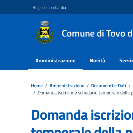
Vai ai contenuti
Vai al footer
Regione Lombardia
Comune di Tovo d
Amministrazione
Novità
Serviz
Home
/
Amministrazione
/
Documenti e Dati
/
/
Domanda iscrizione schedario temporale della po
Domanda iscrizio
temporale della 