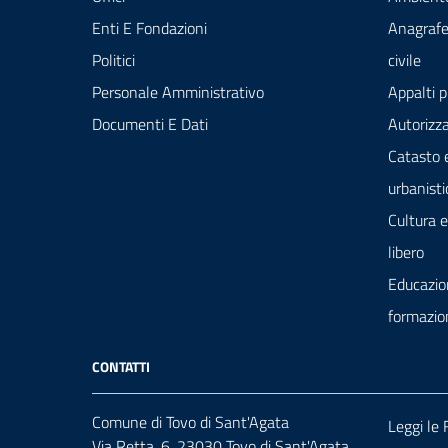
Enti E Fondazioni
Anagrafe
Politici
civile
Personale Amministrativo
Appalti p
Documenti E Dati
Autorizza
Catasto 
urbanisti
Cultura 
libero
Educazio
formazio
CONTATTI
Comune di Tovo di Sant'Agata
Leggi le
Via Retta, 6, 23030 Tovo di Sant'Agata