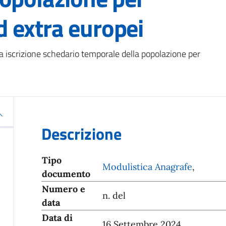
ed extra europei
iscrizione schedario temporale della popolazione per
Descrizione
Tipo
Modulistica Anagrafe
,
documento
Numero e
n. del
data
Data di
16 Settembre 2024