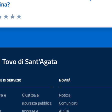
ina?
a 1 stelle su 5
luta 2 stelle su 5
Valuta 3 stelle su 5
Valuta 4 stelle su 5
Valuta 5 stelle su 5
 Tovo di Sant'Agata
E DI SERVIZIO
NOVITÀ
ra e
Giustizia e
Notizie
sicurezza pubblica
Comunicati
e
Imprese e
Avvisi