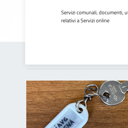
Dettagli dell
Servizi comunali, documenti, uff
relativi a Servizi online
Novità