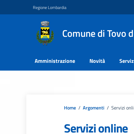
Vai ai contenuti
Vai al footer
Regione Lombardia
Comune di Tovo d
Amministrazione
Novità
Serviz
Home
/
Argomenti
/
Servizi onl
Servizi online