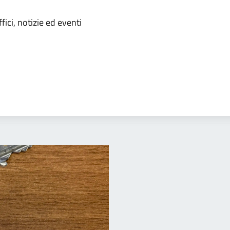
'argomento
ici, notizie ed eventi