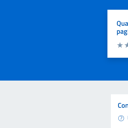
Qua
pag
Valut
Va
Con