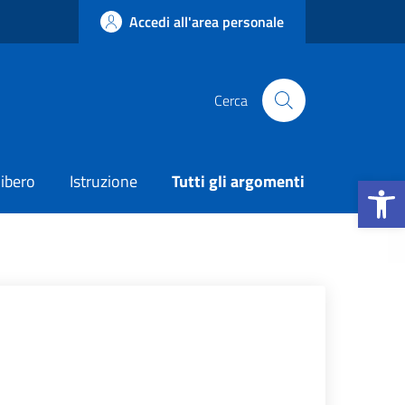
Accedi all'area personale
Cerca
Apri la b
ibero
Istruzione
Tutti gli argomenti