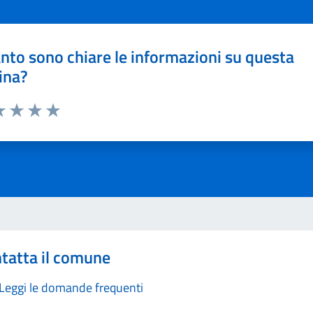
nto sono chiare le informazioni su questa
ina?
a 1 stelle su 5
luta 2 stelle su 5
Valuta 3 stelle su 5
Valuta 4 stelle su 5
Valuta 5 stelle su 5
tatta il comune
Leggi le domande frequenti