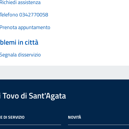
Richiedi assistenza
Telefono 0342770058
Prenota appuntamento
blemi in città
Segnala disservizio
 Tovo di Sant'Agata
E DI SERVIZIO
NOVITÀ